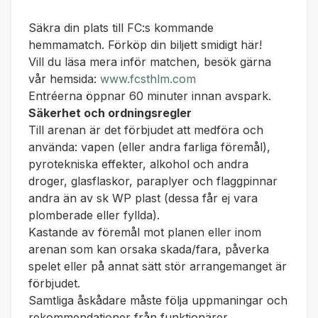
Säkra din plats till FC:s kommande
hemmamatch.
Förköp din biljett smidigt här!
Vill du läsa mera inför matchen, besök gärna
vår hemsida:
www.fcsthlm.com
Entréerna öppnar 60 minuter innan avspark.
Säkerhet och ordningsregler
Till arenan är det förbjudet att medföra och
använda: vapen (eller andra farliga föremål),
pyrotekniska effekter, alkohol och andra
droger, glasflaskor, paraplyer och flaggpinnar
andra än av sk WP plast (dessa får ej vara
plomberade eller fyllda).
Kastande av föremål mot planen eller inom
arenan som kan orsaka skada/fara, påverka
spelet eller på annat sätt stör arrangemanget är
förbjudet.
Samtliga åskådare måste följa uppmaningar och
rekommendationer från funktionärer,